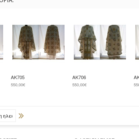
ΑΚ705
ΑΚ706
Α
550,00€
550,00€
55