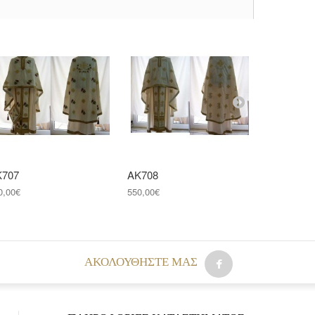
Κ707
ΑΚ708
ΑΚ709
0,00€
550,00€
550,00€
AΚΟΛΟΥΘΉΣΤΕ ΜΑΣ