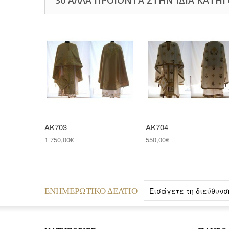
ΑΚ703
ΑΚ704
1 750,00€
550,00€
ΕΝΗΜΕΡΩΤΙΚΌ ΔΕΛΤΊΟ