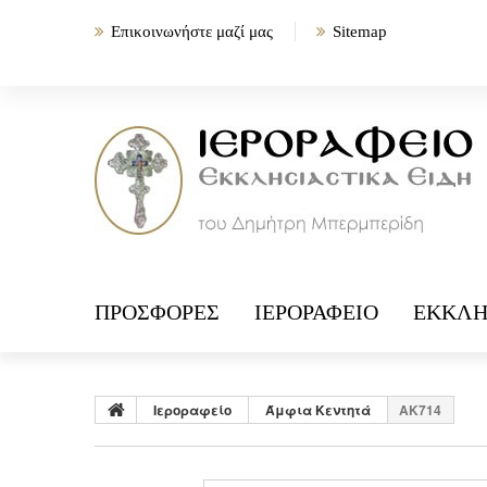
Επικοινωνήστε μαζί μας
Sitemap
ΠΡΟΣΦΟΡΈΣ
ΙΕΡΟΡΑΦΕΊΟ
ΕΚΚΛΗ
Ιεροραφείο
Άμφια Κεντητά
ΑΚ714