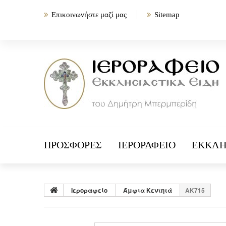
Επικοινωνήστε μαζί μας
Sitemap
ΠΡΟΣΦΟΡΈΣ
ΙΕΡΟΡΑΦΕΊΟ
ΕΚΚΛΗ
Ιεροραφείο
Άμφια Κεντητά
ΑΚ715