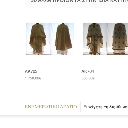
ΑΚ703
ΑΚ704
1 750,00€
550,00€
ΕΝΗΜΕΡΩΤΙΚΌ ΔΕΛΤΊΟ