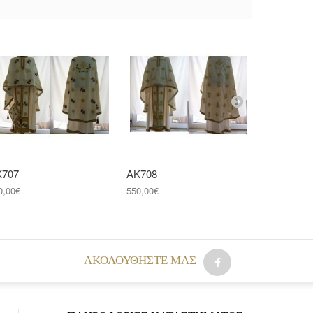
Κ707
ΑΚ708
ΑΚ709
0,00€
550,00€
550,00€
AΚΟΛΟΥΘΉΣΤΕ ΜΑΣ