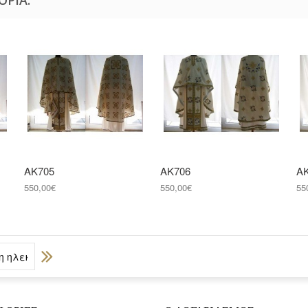
ΑΚ705
ΑΚ706
Α
550,00€
550,00€
55