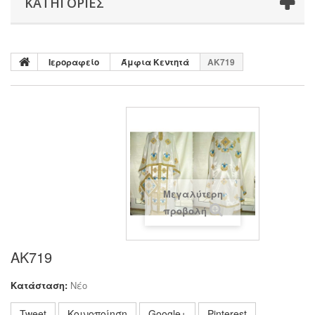
ΚΑΤΗΓΟΡΊΕΣ
Ιεροραφείο
Άμφια Κεντητά
ΑΚ719
Μεγαλύτερη
προβολή
ΑΚ719
Κατάσταση:
Νέο
Tweet
Κοινοποίηση
Google+
Pinterest