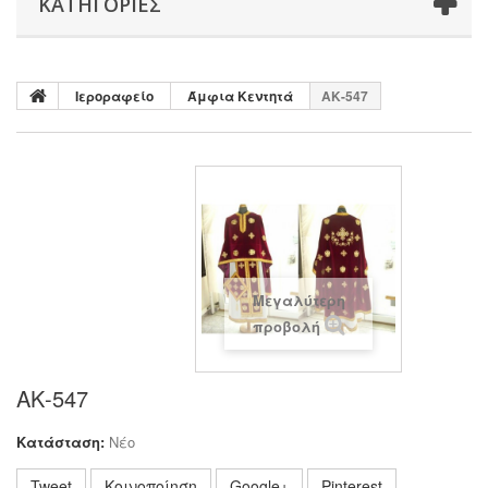
ΚΑΤΗΓΟΡΊΕΣ
Ιεροραφείο
Άμφια Κεντητά
ΑΚ-547
Μεγαλύτερη
προβολή
ΑΚ-547
Κατάσταση:
Νέο
Tweet
Κοινοποίηση
Google+
Pinterest