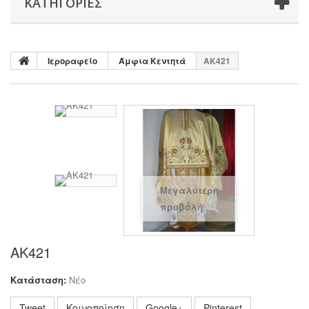
ΚΑΤΗΓΟΡΊΕΣ
Ιεροραφείο
Άμφια Κεντητά
AK421
Μεγαλύτερη
προβολή
AK421
Κατάσταση:
Νέο
Tweet
Κοινοποίηση
Google+
Pinterest