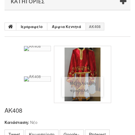
ΚΑΤΗΓΟΡΊΕΣ
Ιεροραφείο
Άμφια Κεντητά
AK408
Μεγαλύτερη
προβολή
AK408
Κατάσταση:
Νέο
Tweet
Κοινοποίηση
Google+
Pinterest