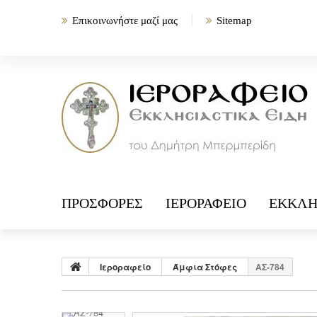
Επικοινωνήστε μαζί μας
Sitemap
ΠΡΟΣΦΟΡΈΣ
ΙΕΡΟΡΑΦΕΊΟ
ΕΚΚΛΗ
Ιεροραφείο
Άμφια Στόφες
ΑΣ-784