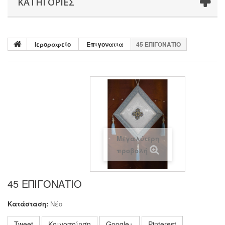
ΚΑΤΗΓΟΡΊΕΣ
Ιεροραφείο
Επιγονατια
45 ΕΠΙΓΟΝΑΤΙΟ
Μεγαλύτερη
προβολή
45 ΕΠΙΓΟΝΑΤΙΟ
Κατάσταση:
Νέο
Tweet
Κοινοποίηση
Google+
Pinterest