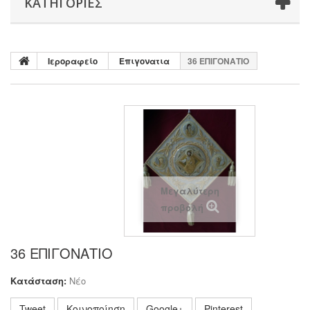
ΚΑΤΗΓΟΡΊΕΣ
Ιεροραφείο
Επιγονατια
36 ΕΠΙΓΟΝΑΤΙΟ
Μεγαλύτερη
προβολή
36 ΕΠΙΓΟΝΑΤΙΟ
Κατάσταση:
Νέο
Tweet
Κοινοποίηση
Google+
Pinterest