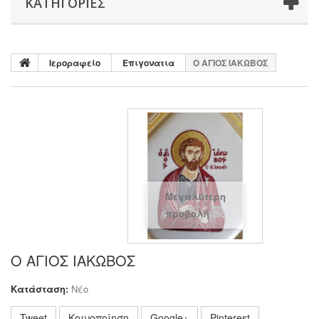
ΚΑΤΗΓΟΡΊΕΣ
Ιεροραφείο
Επιγονατια
Ο ΑΓΙΟΣ ΙΑΚΩΒΟΣ
Μεγαλύτερη
προβολή
Ο ΑΓΙΟΣ ΙΑΚΩΒΟΣ
Κατάσταση:
Νέο
Tweet
Κοινοποίηση
Google+
Pinterest