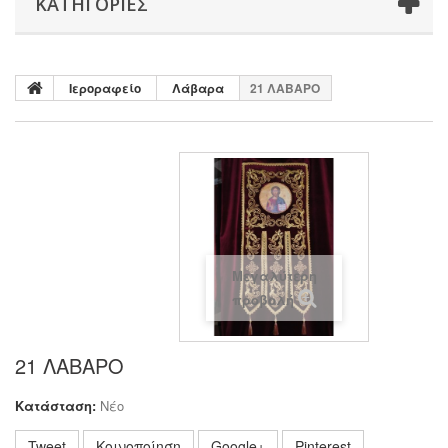
ΚΑΤΗΓΟΡΊΕΣ
Ιεροραφείο
Λάβαρα
21 ΛΑΒΑΡΟ
Μεγαλύτερη
προβολή
21 ΛΑΒΑΡΟ
Κατάσταση:
Νέο
Tweet
Κοινοποίηση
Google+
Pinterest