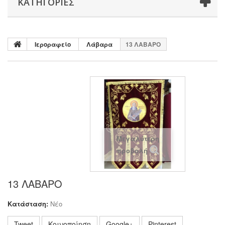
ΚΑΤΗΓΟΡΊΕΣ
Ιεροραφείο
Λάβαρα
13 ΛΑΒΑΡΟ
Μεγαλύτερη
προβολή
13 ΛΑΒΑΡΟ
Κατάσταση:
Νέο
Tweet
Κοινοποίηση
Google+
Pinterest