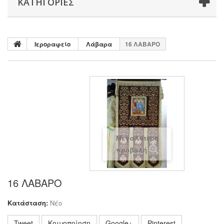
ΚΑΤΗΓΟΡΊΕΣ
Ιεροραφείο
Λάβαρα
16 ΛΑΒΑΡΟ
Μεγαλύτερη
προβολή
16 ΛΑΒΑΡΟ
Κατάσταση:
Νέο
Tweet
Κοινοποίηση
Google+
Pinterest