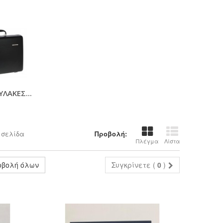
ΛΑΚΕΣ...
 σελίδα
Προβολή:
Πλέγμα
Λίστα
οβολή όλων
Συγκρίνετε (
0
)