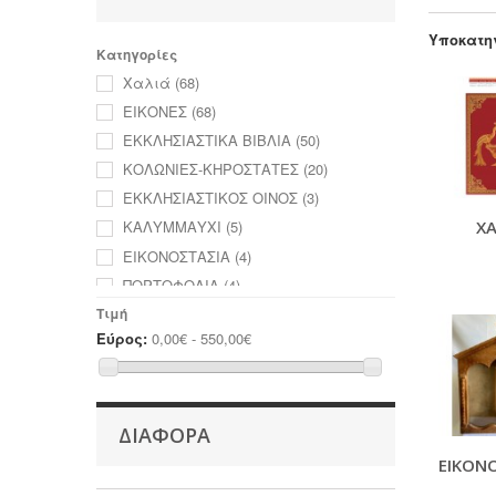
Υποκατη
Κατηγορίες
Χαλιά
(68)
ΕΙΚΟΝΕΣ
(68)
ΕΚΚΛΗΣΙΑΣΤΙΚΑ ΒΙΒΛΙΑ
(50)
ΚΟΛΩΝΙΕΣ-ΚΗΡΟΣΤΑΤΕΣ
(20)
ΕΚΚΛΗΣΙΑΣΤΙΚΟΣ ΟΙΝΟΣ
(3)
ΧΑ
ΚΑΛΥΜΜΑΥΧΙ
(5)
ΕΙΚΟΝΟΣΤΑΣΙΑ
(4)
ΠΟΡΤΟΦΟΛΙΑ
(4)
ΣΤΥΛΟ-ΜΠΡΕΛΟΚ-ΚΟΜΠΟΛΟΙ
(15)
Τιμή
Εύρος:
0,00€ - 550,00€
ΣΤΑΥΡΟΥΔΑΚΙΑ
(1)
ΜΠΑΣΤΟΥΝΙΑ ΞΥΛΙΝΑ ΙΕΡΑΤΙΚΑ
(4)
ΛΟΓΧΕΣ
(15)
ΛΥΠΗΡΑ-ΕΣΤΑΥΡΩΜΕΝΟΣ
(7)
ΔΙΆΦΟΡΑ
ΖΩΝΗ ΚΑΛΟΓΕΡΙΚΗ
(2)
ΕΙΚΟΝ
ΖΑΚΕΤΕΣ-ΓΙΛΕΚΑ
(2)