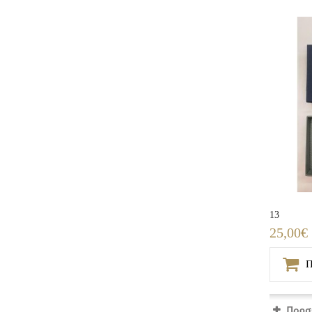
13
25,00€
Π
Προσ