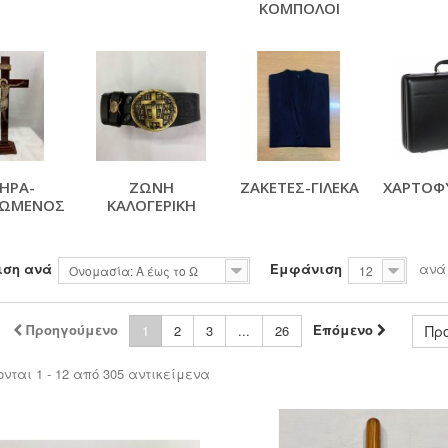
ΚΟΜΠΟΛΟΙ
ΗΡΑ-
ΖΩΝΗ
ΖΑΚΕΤΕΣ-ΓΙΛΕΚΑ
ΧΑΡΤΟΦΥ
ΡΩΜΕΝΟΣ
ΚΑΛΟΓΕΡΙΚΗ
ιση ανά
Εμφάνιση
ανά
Ονομασία: Α έως το Ω
12
Προηγούμενο
Επόμενο
1
2
3
...
26
Πρ
νται 1 - 12 από 305 αντικείμενα