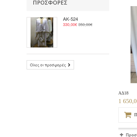
ΠΡΟΣΦΟΡΈΣ
ΑΚ-524
330,00€
350,00€
Όλες οι προσφορές
ΑΔ18
1 650,
Π
Προσ