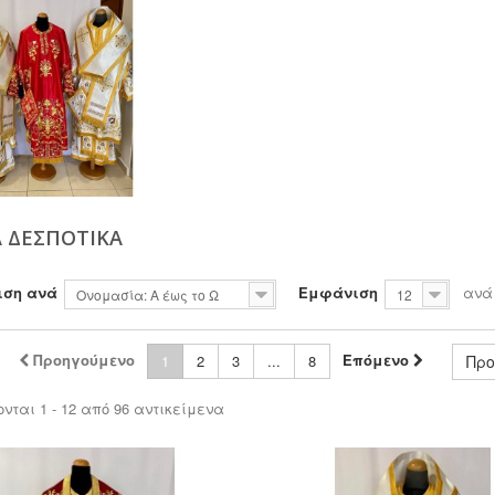
 ΔΕΣΠΟΤΙΚΆ
ιση ανά
Εμφάνιση
ανά
Ονομασία: Α έως το Ω
12
Προηγούμενο
Επόμενο
1
2
3
...
8
Προ
νται 1 - 12 από 96 αντικείμενα