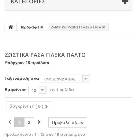
ΚΑΤΗΓΟΡΊΕΣ
Ιεροραφείο
Ζωστικά Ράσα Γιλέκα Παλτό
ΖΩΣΤΙΚΆ ΡΆΣΑ ΓΙΛΈΚΑ ΠΑΛΤΌ
Υπάρχουν 18 προϊόντα.
Ταξινόμιση ανά
Ονομασία: Α έως το Ω
Εμφάνιση
ανά σελίδα
12
Συγκρίνετε (
0
)
1
2
Προβολή όλων
Προβάλλονται 1 - 12 από 18 αντικείμενα